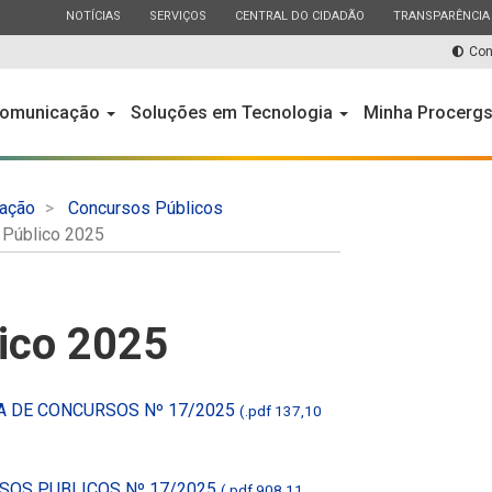
ESTADO
ESTADO
ESTADO
ESTADO
NOTÍCIAS
SERVIÇOS
CENTRAL DO CIDADÃO
TRANSPARÊNCIA
Con
omunicação
Soluções em Tecnologia
Minha Procerg
ação
Concursos Públicos
 Público 2025
ico 2025
A DE CONCURSOS Nº 17/2025
(.pdf 137,10
SOS PUBLICOS Nº 17/2025
(.pdf 908,11