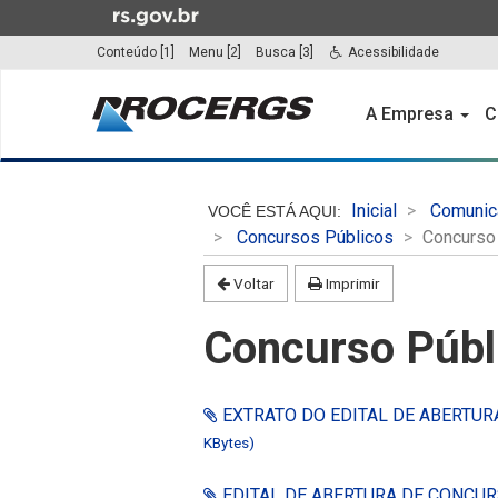
Ir
para
Conteúdo [1]
Menu [2]
Busca [3]
Acessibilidade
o
Início
conteúdo
do
A Empresa
C
Ir
menu
para
o
Início
menu
do
Inicial
Comunic
Ir
conteúdo
Concursos Públicos
Concurso
para
a
Voltar
Imprimir
busca
Concurso Públ
EXTRATO DO EDITAL DE ABERTUR
KBytes)
EDITAL DE ABERTURA DE CONCUR