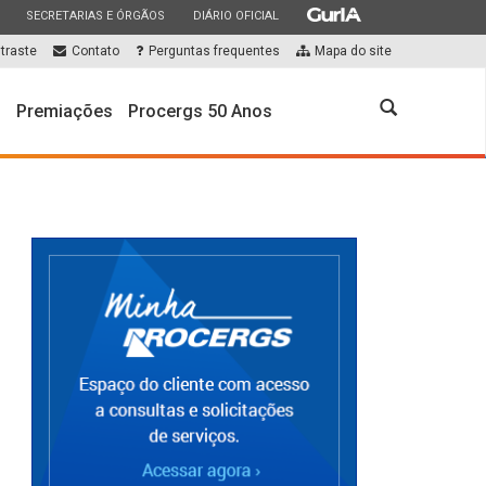
ESTADO
ESTADO
ESTADO
SECRETARIAS E ÓRGÃOS
DIÁRIO OFICIAL
traste
Contato
Perguntas frequentes
Mapa do site
Abrir
s
Premiações
Procergs 50 Anos
a
busca