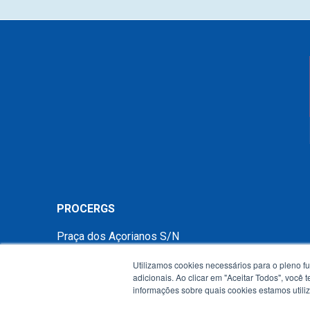
PROCERGS
Praça dos Açorianos S/N
90010-340 - Porto Alegre - RS -
mapa
Utilizamos cookies necessários para o pleno f
Telefone:
(51) 3210.3100
adicionais. Ao clicar em "Aceitar Todos", você
informações sobre quais cookies estamos util