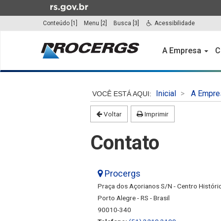
Ir
para
Conteúdo [1]
Menu [2]
Busca [3]
Acessibilidade
o
Início
conteúdo
do
A Empresa
C
Ir
menu
para
o
Início
menu
do
Inicial
A Empre
Ir
conteúdo
para
Voltar
Imprimir
a
busca
Contato
Procergs
Praça dos Açorianos S/N - Centro Históri
Porto Alegre - RS - Brasil
90010-340