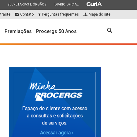
ESTADO
ESTADO
ESTADO
SECRETARIAS E ÓRGÃOS
DIÁRIO OFICIAL
traste
Contato
Perguntas frequentes
Mapa do site
Abrir
s
Premiações
Procergs 50 Anos
a
busca