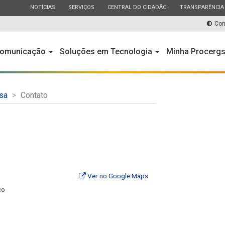
ESTADO
ESTADO
ESTADO
ESTADO
NOTÍCIAS
SERVIÇOS
CENTRAL DO CIDADÃO
TRANSPARÊNCIA
Con
omunicação
Soluções em Tecnologia
Minha Procerg
sa
Contato
Ver no Google Maps
co