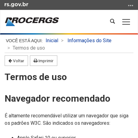
Ir
para
o
Abrir
Alter
conteúdo
a
a
Ir
busca
nave
Início
para
Inicial
Informações do Site
do
o
Termos de uso
conteúdo
menu
Voltar
Imprimir
Ir
para
Termos de uso
a
busca
Navegador recomendado
É altamente recomendável utilizar um navegador que siga
os padrões W3C. São indicados os navegadores:
Apple Safari 10 ou superior