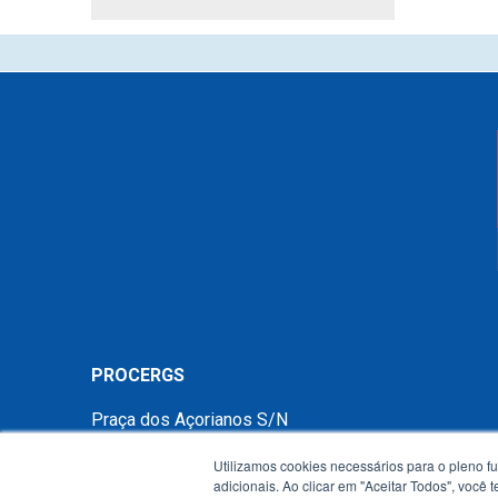
PROCERGS
Praça dos Açorianos S/N
90010-340 - Porto Alegre - RS -
mapa
Utilizamos cookies necessários para o pleno f
Telefone:
(51) 3210.3100
adicionais. Ao clicar em "Aceitar Todos", você