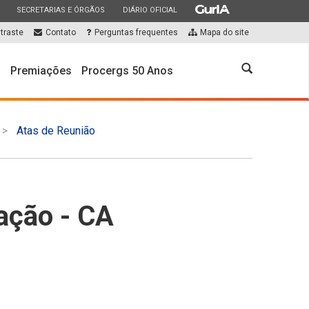
ESTADO
ESTADO
ESTADO
SECRETARIAS E ÓRGÃOS
DIÁRIO OFICIAL
traste
Contato
Perguntas frequentes
Mapa do site
Abrir
s
Premiações
Procergs 50 Anos
a
busca
Atas de Reunião
ação - CA