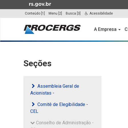
Ir
para
Conteúdo [1]
Menu [2]
Busca [3]
Acessibilidade
o
Início
conteúdo
do
A Empresa
C
Ir
menu
para
o
Início
menu
do
Ir
conteúdo
Seções
para
a
busca
Assembleia Geral de
Acionistas -
Comitê de Elegibilidade -
CEL
Conselho de Administração -