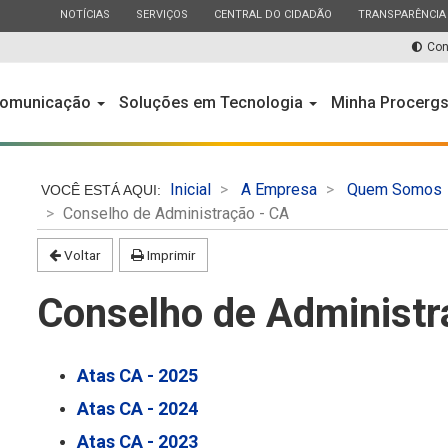
ESTADO
ESTADO
ESTADO
ESTADO
NOTÍCIAS
SERVIÇOS
CENTRAL DO CIDADÃO
TRANSPARÊNCIA
Con
omunicação
Soluções em Tecnologia
Minha Procerg
Inicial
A Empresa
Quem Somos
Conselho de Administração - CA
Voltar
Imprimir
Conselho de Administr
Atas CA - 2025
Atas CA - 2024
Atas CA - 2023