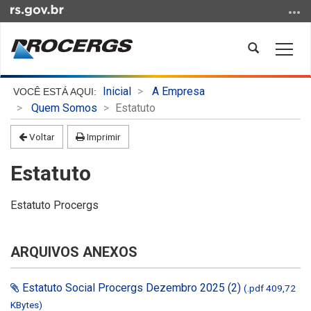
Ir
para
o
Abrir
Alter
conteúdo
a
a
Ir
busca
nave
Início
para
Inicial
A Empresa
do
o
Quem Somos
Estatuto
conteúdo
menu
Voltar
Imprimir
Ir
para
Estatuto
a
busca
Estatuto Procergs
ARQUIVOS ANEXOS
Estatuto Social Procergs Dezembro 2025 (2)
(.pdf 409,72
KBytes)