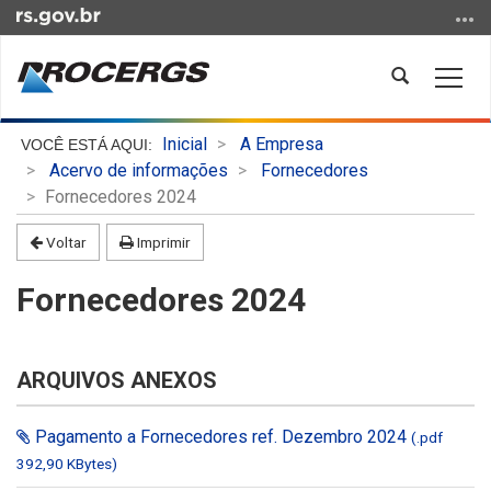
Ir
para
o
Abrir
Alter
conteúdo
a
a
Ir
busca
nave
Início
para
Inicial
A Empresa
do
o
Acervo de informações
Fornecedores
conteúdo
menu
Fornecedores 2024
Ir
Voltar
Imprimir
para
a
Fornecedores 2024
busca
ARQUIVOS ANEXOS
Pagamento a Fornecedores ref. Dezembro 2024
(.pdf
392,90 KBytes)